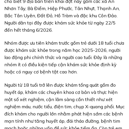
cho biết 9 địa bàn triển khai đợt này gồm các xã An
Nhơn Tây, Bà Điểm, Hiệp Phước, Tân Nhựt, Thạnh An,
Bắc Tân Uyên, Đất Đỏ, Hồ Tràm và đặc khu Côn Đảo.
Người dân tại đây được khám sức khỏe từ ngày 22/5
đến hết tháng 6/2026.
Nhóm được ưu tiên khám trước gồm trẻ dưới 18 tuổi chưa
được khám sức khỏe trong năm học 2025-2026, người
lao động phi chính thức và người cao tuổi. Đây là những
nhóm ít có điều kiện tiếp cận khám sức khỏe định kỳ
hoặc có nguy cơ bệnh tật cao hơn.
Người từ 18 tuổi trở lên được khám tổng quát gồm đo
huyết áp, khám các chuyên khoa cơ bản và thực hiện
một số xét nghiệm, cận lâm sàng cần thiết như xét
nghiệm máu, nước tiểu, điện tim, chụp X-quang phổi. Mục
đích khám cho người lớn nhằm phát hiện sớm các bệnh
mạn tính như tăng huyết áp, đái tháo đường, bệnh tim
mạch hoặc những vấn đề sức khỏe tiềm ẩn. Còn trẻ em