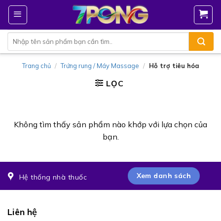
Bỏ
qua
nội
Tìm
dung
kiếm:
Trang chủ
/
Trứng rung / Máy Massage
/
Hỗ trợ tiêu hóa
LỌC
Không tìm thấy sản phẩm nào khớp với lựa chọn của
bạn.
Xem danh sách
Hệ thống nhà thuốc
Liên hệ