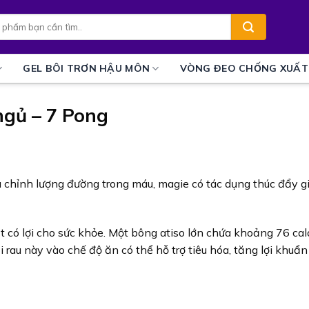
GEL BÔI TRƠN HẬU MÔN
VÒNG ĐEO CHỐNG XUẤT
 ngủ – 7 Pong
u chỉnh lượng đường trong máu, magie có tác dụng thúc đẩy g
t có lợi cho sức khỏe. Một bông atiso lớn chứa khoảng 76 cal
i rau này vào chế độ ăn có thể hỗ trợ tiêu hóa, tăng lợi khuẩ