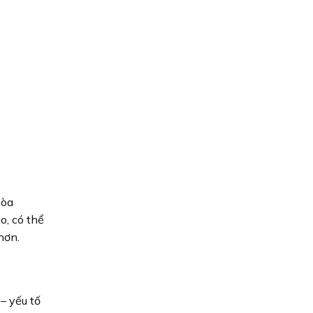
hòa
o, có thể
hơn.
– yếu tố