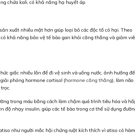
ũng chứa kali, có khả năng hạ huyết áp.
sản xuất nhiều mật hơn giúp loại bỏ các độc tố có hại. Theo
o có khả năng bảo vệ tế bào gan khỏi căng thẳng và giảm vi
hức giấc nhiều lần để đi vệ sinh và uống nước, ảnh hưởng đ
 giải phóng hormone cortisol (
hormone căng thẳng
), làm não
trọc.
đường trong máu bằng cách làm chậm quá trình tiêu hóa và hấ
ện độ nhạy insulin, giúp các tế bào trong cơ thể sử dụng đườn
tiso như người mắc hội chứng ruột kích thích vì atiso có hàm