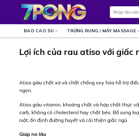
Bỏ
Tìm
qua
kiếm:
nội
dung
BAO CAO SU
TRỨNG RUNG / MÁY MASSAGE
Lợi ích của rau atiso với giấc
Atiso giàu chất xơ và chất chống oxy hóa hỗ trợ điề
ngon.
Atiso giàu vitamin, khoáng chất và hợp chất thực vậ
carb, không có cholesterol hay chất béo. Bổ sung loạ
ruột, ổn định đường huyết và cải thiện giấc ngủ.
Giúp no lâu