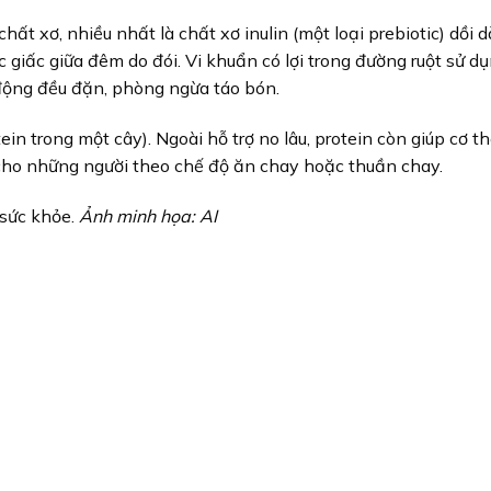
chất xơ, nhiều nhất là chất xơ inulin (một loại prebiotic) dồi 
ức giấc giữa đêm do đói. Vi khuẩn có lợi trong đường ruột sử d
t động đều đặn, phòng ngừa táo bón.
in trong một cây). Ngoài hỗ trợ no lâu, protein còn giúp cơ t
 cho những người theo chế độ ăn chay hoặc thuần chay.
 sức khỏe.
Ảnh minh họa: AI