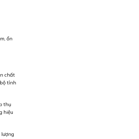
êm, ổn
ến chất
 bộ tỉnh
p thụ
g hiệu
 lượng