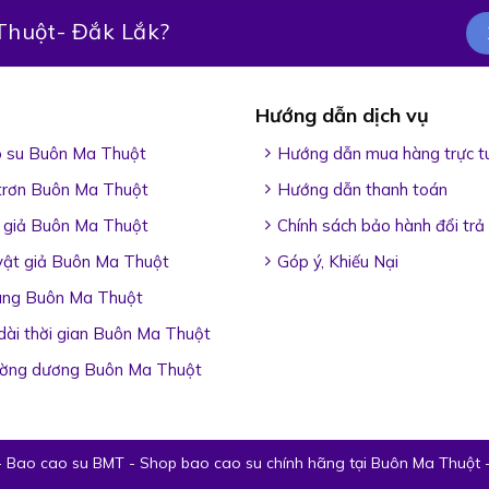
Thuột- Đắk Lắk?
Hướng dẫn dịch vụ
 su Buôn Ma Thuột
Hướng dẫn mua hàng trực t
 trơn Buôn Ma Thuột
Hướng dẫn thanh toán
giả Buôn Ma Thuột
Chính sách bảo hành đổi trả
ật giả Buôn Ma Thuột
Góp ý, Khiếu Nại
ung Buôn Ma Thuột
 dài thời gian Buôn Ma Thuột
ường dương Buôn Ma Thuột
 Bao cao su BMT - Shop bao cao su chính hãng tại Buôn Ma Thuột 