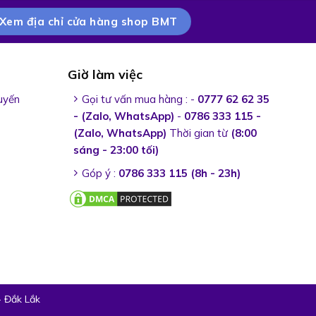
Xem địa chỉ cửa hàng shop BMT
Giờ làm việc
uyến
Gọi tư vấn mua hàng : -
0777 62 62 35
- (Zalo, WhatsApp)
-
0786 333 115 -
(Zalo, WhatsApp)
Thời gian từ
(8:00
sáng - 23:00 tối)
Góp ý :
0786 333 115
(8h - 23h)
- Đắk Lắk