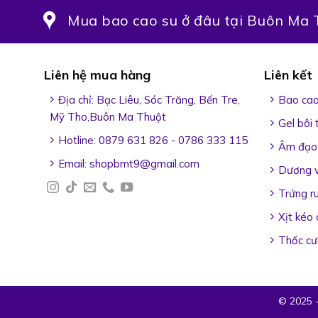
Mua bao cao su ở đâu tại Buôn Ma 
Liên hệ mua hàng
Liên kết
Địa chỉ: Bạc Liêu, Sóc Trăng, Bến Tre,
Bao cao
Mỹ Tho,Buôn Ma Thuột
Gel bôi
Hotline: 0879 631 826 - 0786 333 115
Âm đạo 
Email:
shopbmt9@gmail.com
Dương v
Trứng r
Xịt kéo
Thốc c
© 2025 -