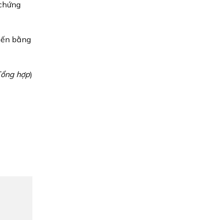
 chứng
biến bằng
ổng hợp
)