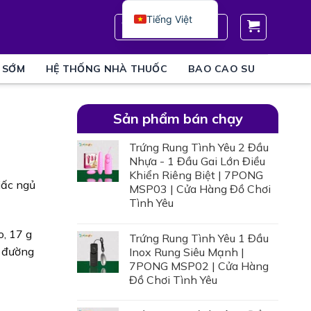
Tiếng Việt
0777 62 62 35
 SỚM
HỆ THỐNG NHÀ THUỐC
BAO CAO SU
Sản phẩm bán chạy
Trứng Rung Tình Yêu 2 Đầu
Nhựa - 1 Đầu Gai Lớn Điều
Khiển Riêng Biệt | 7PONG
iấc ngủ
MSP03 | Cửa Hàng Đồ Chơi
Tình Yêu
o, 17 g
Trứng Rung Tình Yêu 1 Đầu
n đường
Inox Rung Siêu Mạnh |
7PONG MSP02 | Cửa Hàng
Đồ Chơi Tình Yêu